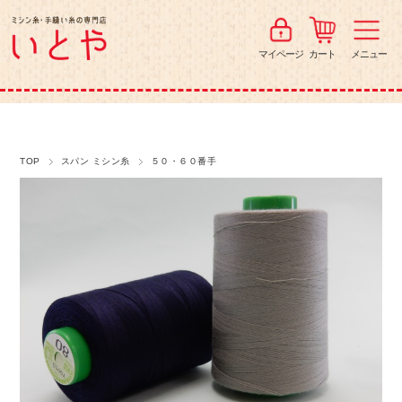
マイページ
カート
メニュー
TOP
スパン ミシン糸
５０・６０番手