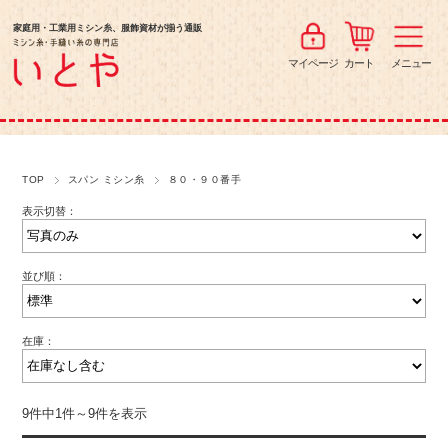
家庭用・工業用ミシン糸、服飾資材が揃う通販
マイページ
カート
メニュー
TOP
スパン ミシン糸
８０・９０番手
表示切替：
並び順：
在庫：
9件中1件～9件を表示