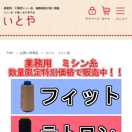
家庭用・工業用ミシン糸、服飾資材が揃う通販
マイページ
カート
メニュー
TOP
お買い得商品
スパン ミシン糸